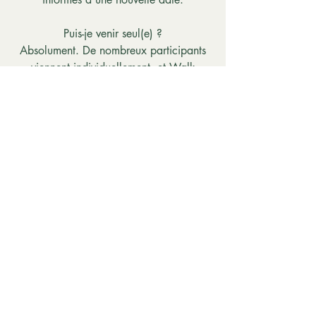
Puis-je venir seul(e) ?
Absolument. De nombreux participants
viennent individuellement, et Walk
Within est conçu pour créer une
communauté accueillante et inclusive.
Poursuivez votre
parcours de bien-
être
Walk Within est l'une des
expériences phares proposées
par The Circle of Wellness.
Nos expériences de bien-être