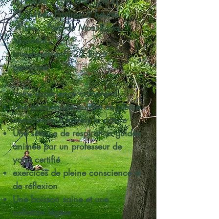
🕙 Heure : 10h00 – 12h00
⏱ Durée : Environ 2 heures
📍 Lieu : Parc du Mont-Royal,
Montréal
Investissement : 25 $ par
personne
Votre expérience comprend
Une promenade guidée en pleine
conscience à travers la nature
Une séance de respiration guidée
animée par un professeur de
yoga certifié
exercices de pleine conscience et
de réflexion
Une boisson saine et une
collation légère