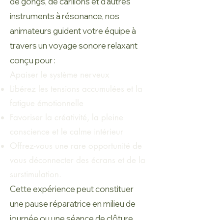
de gongs, de carillons et d'autres
instruments à résonance, nos
animateurs guident votre équipe à
travers un voyage sonore relaxant
conçu pour :
Apaiser le système nerveux
Libérez les tensions accumulées et la
fatigue émotionnelle
Favoriser la créativité, la pleine
conscience et le calme intérieur
Offrez-vous une rare opportunité de
vous déconnecter des écrans et de la
surstimulation.
Cette expérience peut constituer
une pause réparatrice en milieu de
journée ou une séance de clôture