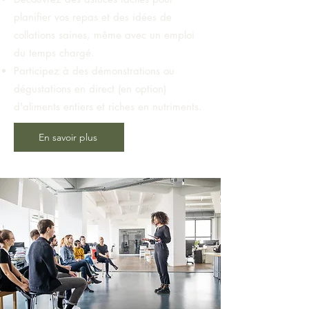
planifier vos repas et des idées de
collations saines, même avec un emploi
du temps chargé.
Participez à des démonstrations ou
dégustations en direct (en option)
d'aliments entiers et riches en nutriments.
En savoir plus