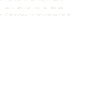
conscience et le calme intérieur
Offrez-vous une rare opportunité de
vous déconnecter des écrans et de
la surstimulation.
Cette expérience peut
constituer une pause réparatrice
en milieu de journée ou une
séance de clôture percutante.
Comment ça
marche